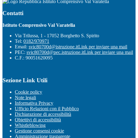
Istituto Comprensivo Val Varatella
Contatti
Istituto Comprensivo Val Varatella
Via Trilussa, 1 - 17052 Borghetto S. Spirito
Tel:
0182/970971
Email:
svic80700d@istruzione.it
Link per inviare una mail
PEC:
svic80700d@pec.istruzione.it
Link per inviare una mail
C.F.: 90051620095
Sezione Link Utili
Cookie policy
Note legali
Informativa Privacy
Ufficio Relazioni con il Pubblico
Dichiarazione di accessibilità
Obiettivi di accessibilità
Whistleblowing
Gestione consensi cookie
Amministrazione trasparente