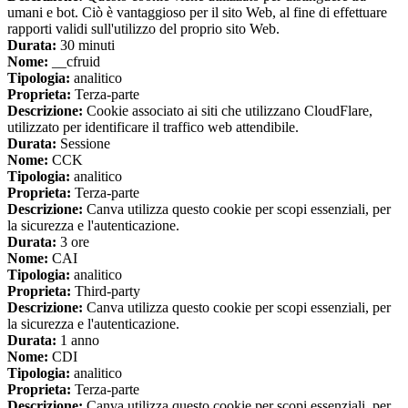
umani e bot. Ciò è vantaggioso per il sito Web, al fine di effettuare
rapporti validi sull'utilizzo del proprio sito Web.
Durata:
30 minuti
Nome:
__cfruid
Tipologia:
analitico
Proprieta:
Terza-parte
Descrizione:
Cookie associato ai siti che utilizzano CloudFlare,
utilizzato per identificare il traffico web attendibile.
Durata:
Sessione
Nome:
CCK
Tipologia:
analitico
Proprieta:
Terza-parte
Descrizione:
Canva utilizza questo cookie per scopi essenziali, per
la sicurezza e l'autenticazione.
Durata:
3 ore
Nome:
CAI
Tipologia:
analitico
Proprieta:
Third-party
Descrizione:
Canva utilizza questo cookie per scopi essenziali, per
la sicurezza e l'autenticazione.
Durata:
1 anno
Nome:
CDI
Tipologia:
analitico
Proprieta:
Terza-parte
Descrizione:
Canva utilizza questo cookie per scopi essenziali, per