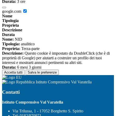
Durata:
3 ore
google.com
Nome
Tipologia
Proprieta
Descrizione
Durata
Nome:
NID
Tipologia:
analitico
Proprieta:
Terza-parte
Descrizione:
Questo cookie è impostato da DoubleClick (che è di
proprietà di Google) per aiutarti a costruire un profilo dei tuoi
interessi e mostrarti annunci pertinenti su altri siti.
Durata:
6 mesi 3 giorni
Accetta tutti
Salva le preferenze
Istituto Comprensivo Val Varatella
Contatti
Istituto Comprensivo Val Varatella
Via Trilussa, 1 - 17052 Borghetto S. Spirito
Tel:
0182/970971