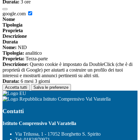
Durata:
3 ore
google.com
Nome
Tipologia
Proprieta
Descrizione
Durata
Nome:
NID
Tipologia:
analitico
Proprieta:
Terza-parte
Descrizione:
Questo cookie è impostato da DoubleClick (che è di
proprietà di Google) per aiutarti a costruire un profilo dei tuoi
interessi e mostrarti annunci pertinenti su altri siti.
Durata:
6 mesi 3 giorni
Accetta tutti
Salva le preferenze
Istituto Comprensivo Val Varatella
Contatti
Istituto Comprensivo Val Varatella
Via Trilussa, 1 - 17052 Borghetto S. Spirito
Tel:
0182/970971